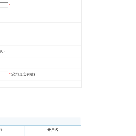
*
36)
*
(必填真实有效)
行
开户名