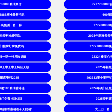
7788888精准真传
777778888
788888精准最新消息
600图
今晚预测一肖一特
77778888
25港资料免费网站
2025年新澳天
5澳门挂牌灯牌免费吗
7777788888
肖一码一特风险提醒
22324濠江论
8888王中王中王特区天顺
2025年新
0图库资料2025
493333王中王
家婆100精准香港谜
2024年澳门正
5澳门免费挂牌灯牌
2025资料
0精准香港谜语今天的谜1
大三巴一肖