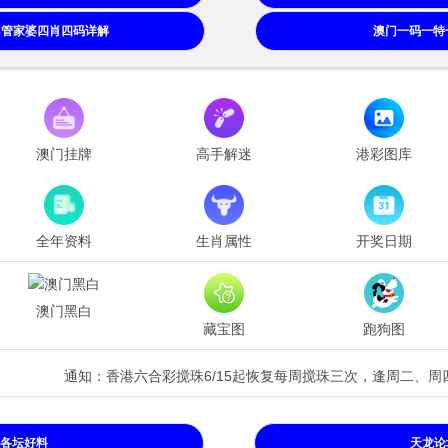
888管家婆四肖四码详解
澳门一码一特
澳门挂牌
高手解迷
港彩图库
全年资料
生肖属性
开奖日期
澳门黑白
藏宝图
跑狗图
通知：香港六合彩搅珠6/15起恢复每周搅珠三次，逢周二、周四、周六
各坛好料
天龙论