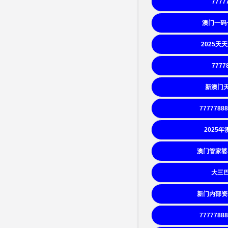
777
澳门一码
2025
777
新澳门天
777778
2025
澳门管家婆
大三
新门内部资
777778