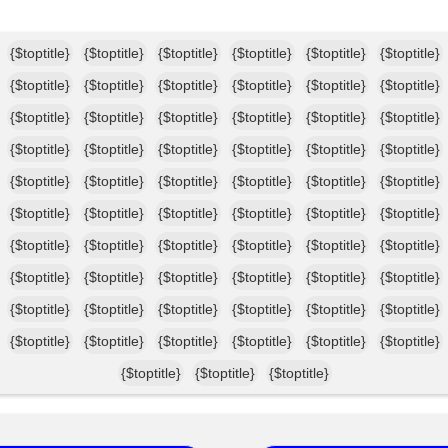
{$toptitle}
{$toptitle}
{$toptitle}
{$toptitle}
{$toptitle}
{$toptitle}
{$toptitle}
{$toptitle}
{$toptitle}
{$toptitle}
{$toptitle}
{$toptitle}
{$toptitle}
{$toptitle}
{$toptitle}
{$toptitle}
{$toptitle}
{$toptitle}
{$toptitle}
{$toptitle}
{$toptitle}
{$toptitle}
{$toptitle}
{$toptitle}
{$toptitle}
{$toptitle}
{$toptitle}
{$toptitle}
{$toptitle}
{$toptitle}
{$toptitle}
{$toptitle}
{$toptitle}
{$toptitle}
{$toptitle}
{$toptitle}
{$toptitle}
{$toptitle}
{$toptitle}
{$toptitle}
{$toptitle}
{$toptitle}
{$toptitle}
{$toptitle}
{$toptitle}
{$toptitle}
{$toptitle}
{$toptitle}
{$toptitle}
{$toptitle}
{$toptitle}
{$toptitle}
{$toptitle}
{$toptitle}
{$toptitle}
{$toptitle}
{$toptitle}
{$toptitle}
{$toptitle}
{$toptitle}
{$toptitle}
{$toptitle}
{$toptitle}