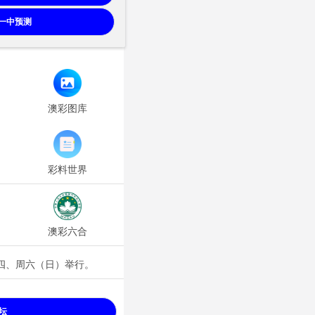
一中预测
澳彩图库
彩料世界
澳彩六合
（日）举行。
坛