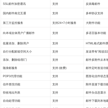
SSL邮件加密通讯
支持
反病毒邮件
国内邮件南北互通
支持
多种协议支持
第三方监控服务
支持24×7小时服务
大附件功能
向本域全体用户广播邮件
支持
多语言版本功能
批量添加、删除用户
支持
HTML格式邮件
自行分配邮箱空间大小
支持
发送带有“阅读后
添加、删除组/部门
支持
邮件多附件从本
随身邮服务
支持 (收费)
邮件定时发送功
POP3代理功能
支持
图形化信件状态
信件查找功能
支持
附件直接下载功
拒收地址列表
支持
邮件头信息显示
自动处理功能
支持
邮件下载到本地